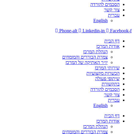
הסכמים להורדה
צור קשר
עברית
English
Phone-alt
Linkedin-in
Facebook-f
דף הבית
אודות המרכז
הנהלת המרכז
צמרת הבוררים והמומחים
יו״ר האתיקה של המרכז
שירותי המרכז
הכשרות מקצועיות
שיתופי פעולה
בתקשורת
הסכמים להורדה
צור קשר
עברית
English
דף הבית
אודות המרכז
הנהלת המרכז
צמרת הבוררים והמומחים