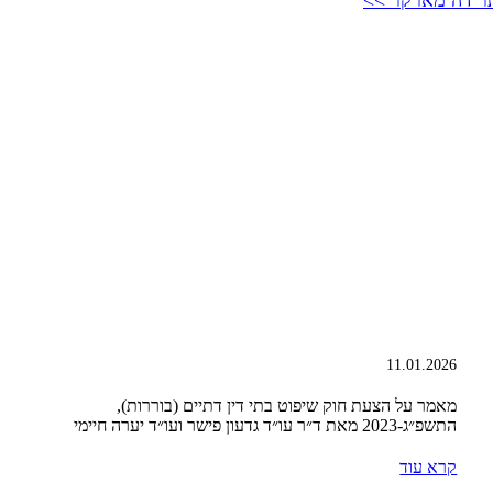
11.01.2026
מאמר על הצעת חוק שיפוט בתי דין דתיים (בוררות),
התשפ״ג-2023 מאת ד״ר עו״ד גדעון פישר ועו״ד יערה חיימי
קרא עוד