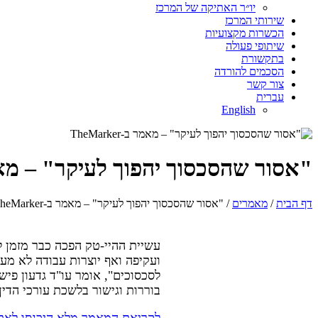
יו״ר האתיקה של המרכז
שירותי המרכז
הכשרות מקצועיות
שיתופי פעולה
בתקשורת
הסכמים להורדה
צור קשר
עברית
English
"אסור שהסכסוך יהפוך לעיקר" – מאמר ב-er
דף הבית
/
מאמרים
/ "אסור שהסכסוך יהפוך לעיקר" – מאמר ב-TheMarker
עשיית ההיי-טק הפכה כבר מזמן ל
ועקיפה ואף יוצרות עבודה לא מ
לסכסוכים", אומר עו"ד גדעון פיש
בוררות וגישור בלשכת עורכי הדין
לקריאת המאמר מלא היכנסו לאת