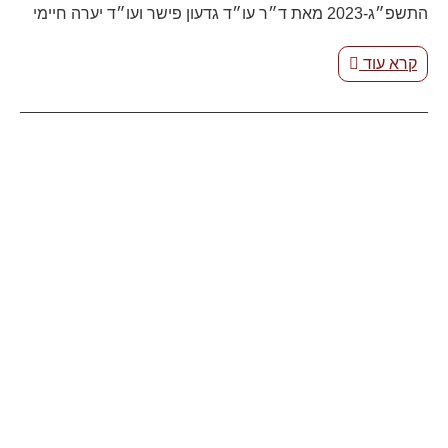
התשפ״ג-2023 מאת ד״ר עו״ד גדעון פישר ועו״ד יערה חיימי
קרא עוד
26.10.2025
לחרוץ את גורלכם או לשלוט על עתידכם / מאת: עו"ד אדוה ננטל