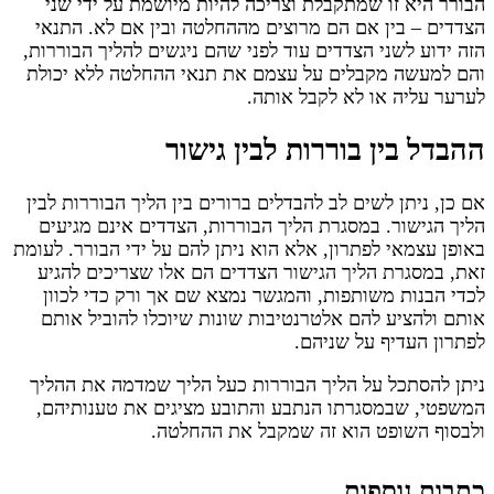
הבורר היא זו שמתקבלת וצריכה להיות מיושמת על ידי שני
הצדדים – בין אם הם מרוצים מההחלטה ובין אם לא. התנאי
הזה ידוע לשני הצדדים עוד לפני שהם ניגשים להליך הבוררות,
והם למעשה מקבלים על עצמם את תנאי ההחלטה ללא יכולת
לערער עליה או לא לקבל אותה.
ההבדל בין בוררות לבין גישור
אם כן, ניתן לשים לב להבדלים ברורים בין הליך הבוררות לבין
הליך הגישור. במסגרת הליך הבוררות, הצדדים אינם מגיעים
באופן עצמאי לפתרון, אלא הוא ניתן להם על ידי הבורר. לעומת
זאת, במסגרת הליך הגישור הצדדים הם אלו שצריכים להגיע
לכדי הבנות משותפות, והמגשר נמצא שם אך ורק כדי לכוון
אותם ולהציע להם אלטרנטיבות שונות שיוכלו להוביל אותם
לפתרון העדיף על שניהם.
ניתן להסתכל על הליך הבוררות כעל הליך שמדמה את ההליך
המשפטי, שבמסגרתו הנתבע והתובע מציגים את טענותיהם,
ולבסוף השופט הוא זה שמקבל את ההחלטה.
כתבות נוספות