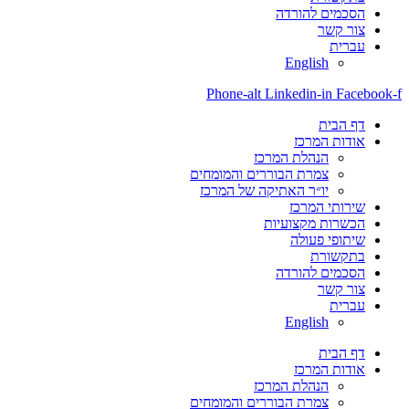
הסכמים להורדה
צור קשר
עברית
English
Phone-alt
Linkedin-in
Facebook-f
דף הבית
אודות המרכז
הנהלת המרכז
צמרת הבוררים והמומחים
יו״ר האתיקה של המרכז
שירותי המרכז
הכשרות מקצועיות
שיתופי פעולה
בתקשורת
הסכמים להורדה
צור קשר
עברית
English
דף הבית
אודות המרכז
הנהלת המרכז
צמרת הבוררים והמומחים