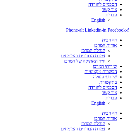
הסכמים להורדה
צור קשר
עברית
English
Phone-alt
Linkedin-in
Facebook-f
דף הבית
אודות המרכז
הנהלת המרכז
צמרת הבוררים והמומחים
יו״ר האתיקה של המרכז
שירותי המרכז
הכשרות מקצועיות
שיתופי פעולה
בתקשורת
הסכמים להורדה
צור קשר
עברית
English
דף הבית
אודות המרכז
הנהלת המרכז
צמרת הבוררים והמומחים