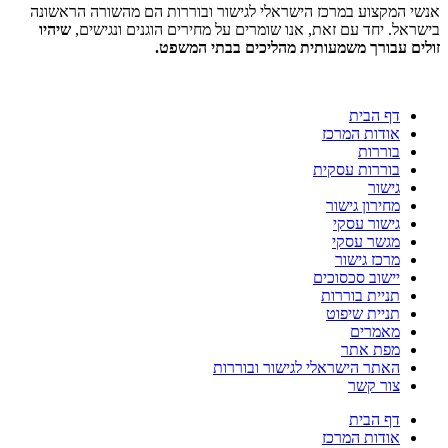
אנשי המקצוע במרכז הישראלי לגישור ובוררות הם מהשורה הראשונה
בישראל. יחד עם זאת, אנו שומרים על מחירים הוגנים ונגישים,
שיהיו
זולים עבורך משמעותית מהליכים בבתי המשפט.
דף הבית
אודות המרכז
בוררות
בוררות עסקית
גישור
מחירון גישור
גישור עסקי
מגשר עסקי
מרכז גישור
יישוב סכסוכים
תניית בוררות
תניית שיפוט
מאמרים
מפת אתר
האתר הישראלי לגישור ובוררות
צור קשר
דף הבית
אודות המרכז