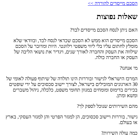
הסכם מייסדים להורדה >>
שאלות נפוצות
האם ניתן לנסח הסכם מייסדים לבד?
הסכם מייסדים הוא ממש לא הסכם שכדאי לנסח לבד, ובוודאי שלא
מומלץ לחתום עליו בלי ליווי משפטי רלוונטי. היות ומדובר על הסכם
שילווה את העסק והחברה לאורך שנים, ויגדיר את נושאי הליבה של
העסק או החברה כולה.
מי אנחנו?
המרכז הישראלי לגישור ובוררות הינו תולדה של שיתוף פעולה לאומי של
30 הארגונים המובילים בישראל, לצורך יישוב סכסוכים על ידי שופטים
בכירים בדימוס ומומחים במגוון תחומי משפט, כלכלה, ניהול משברים
ומשא ומתן.
מהם השירותים שנוכל לספק לך?
גישור, בוררות ויישוב סכסוכים, הן למגזר הפרטי והן למגזר העסקי, בארץ
או בעולם.
כמה עולה השירות?