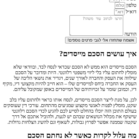
טלפון
דוא״ל
הודעה
אשמח שתחזרו אלי לגבי פרטים נוספים!
איך עושים הסכם מייסדים?
הסכם מייסדים הוא ממש לא הסכם שכדאי לנסח לבד, ובוודאי שלא
מומלץ לחתום עליו בלי ליווי משפטי רלוונטי. היות ומדובר על הסכם
שילווה את העסק והחברה לאורך שנים, ויגדיר את נושאי הליבה של
העסק או החברה ביחס למייסדים שלו – הוא חייב להיות מקצועי דיו, מקיף
דיו, וכמובן שומר על זכויותיהם של המייסדים באופן שמקובל עליהם.
לכן, על מנת לייצר הסכם מייסדים, לנסח אותו כראוי ולחתום עליו בלב
שקט, מומלץ לפנות לאנשי מקצוע שמגיעים מהתחום. עורכי דין שעוסקים
בעולם התוכן הזה יוכלו בהחלט לסייע לכם להגיע לכדי הסכם רלוונטי
שישקף את מכלול הנושאים שבהם יש לגעת, ולהוביל אתכם אל דרך
שקטה שממנה אפשר לפרוץ גבולות, לשאוף וגם להשיג הצלחות גדולות.
מה עלול לקרות כאשר לא נחתם הסכם