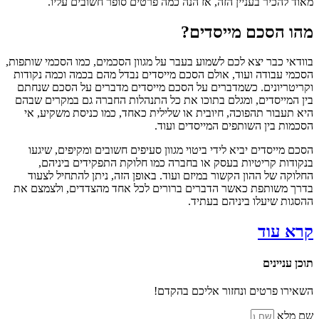
מאוד להכיר בעניין הזה, אז הנה כמה פרטים סופר חשובים עליו.
מהו הסכם מייסדים?
בוודאי כבר יצא לכם לשמוע בעבר על מגוון הסכמים, כמו הסכמי שותפות,
הסכמי עבודה ועוד, אולם הסכם מייסדים נבדל מהם בכמה וכמה נקודות
וקריטריונים. כשמדברים על הסכם מייסדים מדברים על הסכם שנחתם
בין המייסדים, ומגלם בתוכו את כל התנהלות החברה גם במקרים שבהם
היא תעבור תהפוכה, חיובית או שלילית כאחד, כמו כניסת משקיע, אי
הסכמות בין השותפים המייסדים ועוד.
הסכם מייסדים יביא לידי ביטוי מגוון סעיפים חשובים ומקיפים, שיגעו
בנקודות קריטיות בעסק או בחברה כמו חלוקת התפקידים ביניהם,
החלוקה של ההון הקשור במיזם ועוד. באופן הזה, ניתן להתחיל לצעוד
בדרך משותפת כאשר הדברים ברורים לכל אחד מהצדדים, ולצמצם את
ההסגות שיעלו ביניהם בעתיד.
קרא עוד
תוכן עניינים
השאירו פרטים ונחזור אליכם
בהקדם!
שם מלא