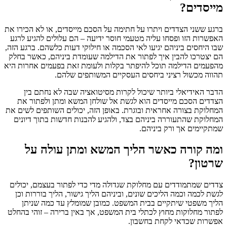
מייסדים?
ברגע ששני הצדדים ויתרו על חתימה על הסכם מייסדים, או לא הכירו את
האפשרות הזו ופסחו עליה מטעמי חוסר ידיעה – הם עלולים להגיע לרגע
שבו היחסים ביניהם יגיעו לאי הסכמה או חילוקי דעות כלשהם. ברגע הזה,
הם יצטרכו להבין איך לפתור את הדילמה שעומדת ביניהם, כאשר בחלק
מהפעמים הדילמה תוכל להיפתר בקלות ולעומת זאת בפעמים אחרות היא
תהווה מכשול רציני ביחסים העסקיים המשותפים שלהם.
הדבר האידיאלי ביותר שיכול לקרות מסיטואציה שבה לא נחתם בין
הצדדים הסכם מייסדים הוא לגשת אל שולחן המשא ומתן ולפתור את
המחלוקת בצורה אחראית ובוגרת. באופן הזה, יכולים השותפים לשים את
המחלוקת שהתעוררה ביניהם בצד, ולהגיע להבנות חדשות בתוך דיונים
שמתקיימים אך ורק ביניהם.
ומה קורה כאשר הליך המשא ומתן עולה על
שרטון?
צדדים שמתמודדים עם מחלוקת שגדולה מדי כדי לפתור בעצמם, יכולים
לגשת לכמה וכמה הליכים שונים, וביניהם הליך גישור, הליך בוררות וכן
הליך משפטי שיתקיים בבית המשפט. כמובן שמומלץ עד כמה שניתן
לפתור מחלוקות מחוץ לכתלי בית המשפט, אך באין ברירה – זוהי בהחלט
אפשרות שכדאי לקחת בחשבון.