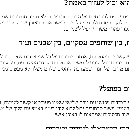
וא יכול לעזור באמת?
ים שונים לכדי סיום על הצד הטוב ביותר. לא תמיד סכסוכים שמתנ
חלוקת היא גדולה מדי על מנת ליישב אותה באופן שכזה. לכן, יישו
די פתרון משותף ויעיל לשניהם.
ת, בין שותפים עסקיים, בין שכנים ועוד
שקשורים במחלוקת, אנחנו מדברים על כל שני צדדים שאתם יכולי
ביניהם בכל הנוגע לרעשים או חלוקת החצר המשותפת, על עיריות
ם מדובר על זוגות שמערכת היחסים שלהם מעלה לא מעט סימני שא
ים בפועל?
 הצדדים ייפגשו עם גורם שלישי שאינו מעורב או קשור לעניינם, ו
עניין. יישוב סכסוכים יכול לבוא לידי ביטוי באמצעות הליך של מש
שוב סכסוכים שמתאים לו באופן אישי.
כז הישראלי לגישור ובוררות