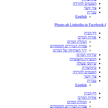
הסכמים להורדה
צור קשר
עברית
English
Phone-alt
Linkedin-in
Facebook-f
דף הבית
אודות המרכז
הנהלת המרכז
צמרת הבוררים והמומחים
יו״ר האתיקה של המרכז
שירותי המרכז
הכשרות מקצועיות
שיתופי פעולה
בתקשורת
הסכמים להורדה
צור קשר
עברית
English
דף הבית
אודות המרכז
הנהלת המרכז
צמרת הבוררים והמומחים