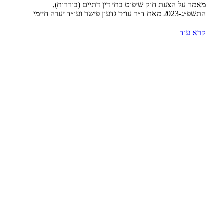
מאמר על הצעת חוק שיפוט בתי דין דתיים (בוררות),
התשפ״ג-2023 מאת ד״ר עו״ד גדעון פישר ועו״ד יערה חיימי
קרא עוד