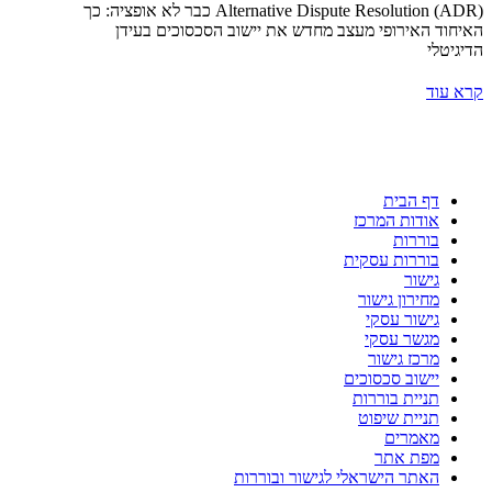
Alternative Dispute Resolution (ADR) כבר לא אופציה: כך
האיחוד האירופי מעצב מחדש את יישוב הסכסוכים בעידן
הדיגיטלי
קרא עוד
דף הבית
אודות המרכז
בוררות
בוררות עסקית
גישור
מחירון גישור
גישור עסקי
מגשר עסקי
מרכז גישור
יישוב סכסוכים
תניית בוררות
תניית שיפוט
מאמרים
מפת אתר
האתר הישראלי לגישור ובוררות