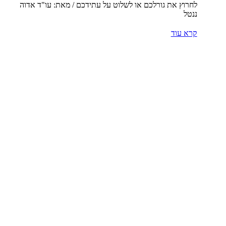
לחרוץ את גורלכם או לשלוט על עתידכם / מאת: עו"ד אדוה
ננטל
קרא עוד