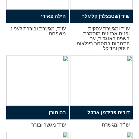
שיר (שטנצלר) קליגלר
הילה צאירי
עו"ד ומגשרת עסקית
עו"ד, מגשרת ובוררת לענייני
ופנים-ארגונית מוסמכת
משפחה
בשפה האנגלית, עם
התמחות במסחר בינלאומי,
הייטק ומדיקל.
דורית פרידמן ארבל
רם תורן
עו״ד ומגשרת
עו"ד מגשר ובורר