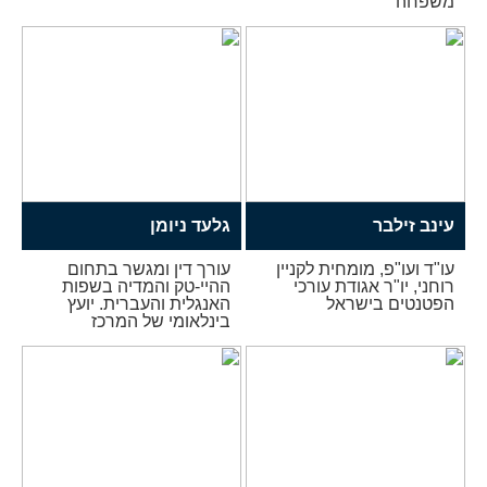
משפחה
עינב זילבר
גלעד ניומן
עו"ד ועו"פ, מומחית לקניין
עורך דין ומגשר בתחום
רוחני, יו"ר אגודת עורכי
ההיי-טק והמדיה בשפות
הפטנטים בישראל
האנגלית והעברית. יועץ
בינלאומי של המרכז