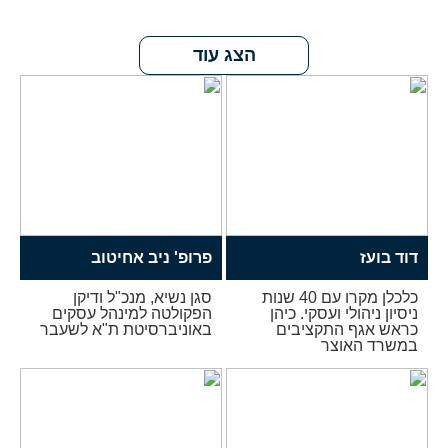
הצג עוד
דוד בועז
פרופ' ניב אחיטוב
כלכלן מקרו עם 40 שנות
סגן נשיא, מנכ"ל ודיקן
ניסיון ניהולי ועסקי. כיהן
הפקולטה למינהל עסקים
כראש אגף התקציבים
באוניברסיטת ת"א לשעבר
במשרד האוצר