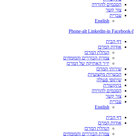
הסכמים להורדה
צור קשר
עברית
English
Phone-alt
Linkedin-in
Facebook-f
דף הבית
אודות המרכז
הנהלת המרכז
צמרת הבוררים והמומחים
יו״ר האתיקה של המרכז
שירותי המרכז
הכשרות מקצועיות
שיתופי פעולה
בתקשורת
הסכמים להורדה
צור קשר
עברית
English
דף הבית
אודות המרכז
הנהלת המרכז
צמרת הבוררים והמומחים