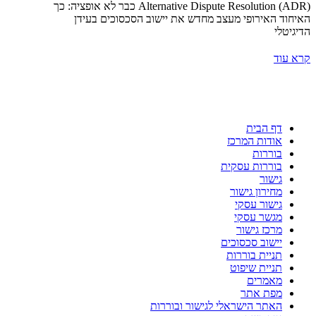
Alternative Dispute Resolution (ADR) כבר לא אופציה: כך
האיחוד האירופי מעצב מחדש את יישוב הסכסוכים בעידן
הדיגיטלי
קרא עוד
דף הבית
אודות המרכז
בוררות
בוררות עסקית
גישור
מחירון גישור
גישור עסקי
מגשר עסקי
מרכז גישור
יישוב סכסוכים
תניית בוררות
תניית שיפוט
מאמרים
מפת אתר
האתר הישראלי לגישור ובוררות