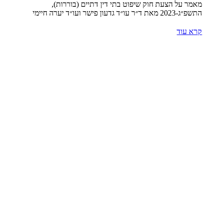
מאמר על הצעת חוק שיפוט בתי דין דתיים (בוררות),
התשפ״ג-2023 מאת ד״ר עו״ד גדעון פישר ועו״ד יערה חיימי
קרא עוד