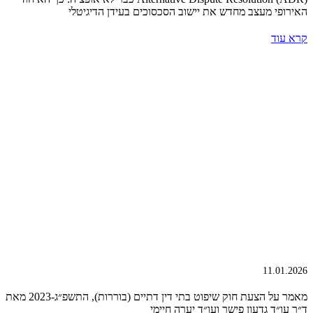
האירופי מעצב מחדש את יישוב הסכסוכים בעידן הדיגיטלי
קרא עוד
11.01.2026
מאמר על הצעת חוק שיפוט בתי דין דתיים (בוררות), התשפ״ג-2023 מאת
ד״ר עו״ד גדעון פישר ועו״ד יערה חיימי