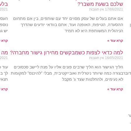
שלכם בשעת משבר?
בלעד
17/06/2021
אין תגובות
/2021
אם אתם בעלים של עסק מסוים יחד עם שותפים, בין אם מתחום
העסק 
ההסעדה, הטיפוח, האופנה ועוד, אתם בוודאי יודעים שהדרך
נוספי
הניהולית המשותפת היא לא תמיד
יש גם
קרא עוד »
קרא ע
למה כדאי לצפות כשמבקשים מחירון גישור מחברה?
מה ה
16/05/2021
אין תגובות
/2021
הליך הגישור הוא הליך שרבים פונים אליו על מנת ליישב סכסוכים
עוד כ
ובר
בצורה כמה שיותר ניטרלית ואובייקטיבית, מבלי "להיכנס" למקומות
לך במ
לא נעימים, ולהחלטות שצד ג' מקבל
תנאי
קרא עוד »
קרא ע
ר